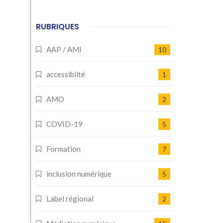
RUBRIQUES
AAP / AMI
10
accessibilté
1
AMO
2
COVID-19
5
Formation
7
inclusion numérique
5
Label régional
2