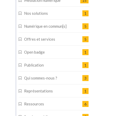
Médiation numérique
15
Nos solutions
1
Numérique en commun[s]
5
Offres et services
5
Open badge
1
Publication
1
Qui sommes-nous ?
3
Représentations
1
Ressources
6