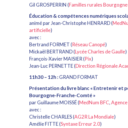
Gil GROSPERRIN (
Familles rurales Bourgogn
Éducation & compétences numériques scola
animé par Jean-Christophe HENRARD (
MedNu
artificielle
)
avec :
Bertrand FORMET (
Réseau Canopé
)
Mickaël BERTRAND (
Lycée Charles de Gaulle
)
François-Xavier MAISIER (
Pix
)
Jean-Luc PERNETTE (
Direction Régionale Ac
11h30 – 12h :
GRAND FORMAT
Présentation du livre blanc « Entretenir et
Bourgogne-Franche-Comté »
par Guillaume MOISSÉ (
MedNum BFC
,
Agence R
avec :
Christelle CHARLES (
AG2R La Mondiale
)
Amélie FITTE (
Syntaxe Erreur 2.0
)