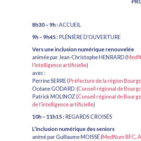
PR
8h30 – 9h :
ACCUEIL
9h – 9h45 :
PLÉNIÈRE D’OUVERTURE
Vers une inclusion numérique renouvelée
animée par Jean-Christophe HENRARD (
MedN
l’intelligence artificielle
)
avec :
Perrine SERRE (
Préfecture de la région Bour
Océane GODARD (
Conseil régional de Bour
Patrick MOLINOZ (
Conseil régional de Bour
de l’intelligence artificielle
)
10h – 11h15 :
REGARDS CROISÉS
L’inclusion numérique des seniors
animé par Guillaume MOISSÉ (
MedNum BFC
,
A