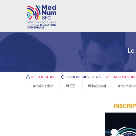
Le
MEDNUM BFC
17 NOVEMBRE 2025
MÉDIATION NUM
#médiation
#NEC
#NecLocal
#Numériq