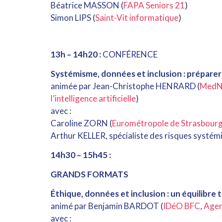
Béatrice MASSON (
FAPA Seniors 21
)
Simon LIPS (
Saint-Vit informatique
)
13h – 14h20 :
CONFÉRENCE
Systémisme, données et inclusion : préparer 
animée par Jean-Christophe HENRARD (
MedN
l’intelligence artificielle
)
avec :
Caroline ZORN (
Eurométropole de Strasbour
Arthur KELLER, spécialiste des risques systémiq
14h30 – 15h45 :
GRANDS FORMATS
Éthique, données et inclusion : un équilibre t
animé par Benjamin BARDOT (
IDéO BFC
,
Agenc
avec :