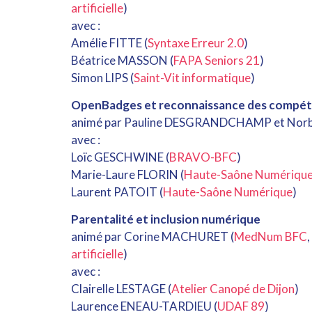
artificielle
)
avec :
Amélie FITTE (
Syntaxe Erreur 2.0
)
Béatrice MASSON (
FAPA Seniors 21
)
Simon LIPS (
Saint-Vit informatique
)
OpenBadges et reconnaissance des compé
animé par Pauline DESGRANDCHAMP et Nor
avec :
Loïc GESCHWINE (
BRAVO-BFC
)
Marie-Laure FLORIN (
Haute-Saône Numériqu
Laurent PATOIT (
Haute-Saône Numérique
)
Parentalité et inclusion numérique
animé par Corine MACHURET (
MedNum BFC
,
artificielle
)
avec :
Clairelle LESTAGE (
Atelier Canopé de Dijon
)
Laurence ENEAU-TARDIEU (
UDAF 89
)