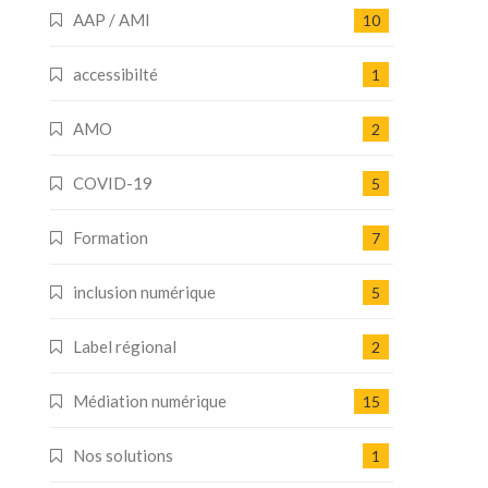
AAP / AMI
10
accessibilté
1
AMO
2
COVID-19
5
Formation
7
inclusion numérique
5
Label régional
2
Médiation numérique
15
Nos solutions
1