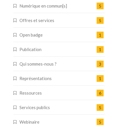
Numérique en commun[s]
5
Offres et services
5
Open badge
1
Publication
1
Qui sommes-nous ?
3
Représentations
1
Ressources
6
Services publics
5
Webinaire
5